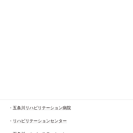
・
かわなデイケアセンター
・
老人保健施設 ヴィラかわな
・
かわな訪問看護ステーション
・
ヘルパーステーションかわな
・
かわな居宅介護支援事業所
・
サービス付き高齢者向け住宅アンジュかわな
五条川エリア（入院）
・
五条川リハビリテーション病院
・
リハビリテーションセンター